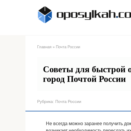
Перейти
к
контенту
Главная
»
Почта России
Советы для быстрой 
город Почтой России
Рубрика:
Почта России
Не всегда можно заранее получить до
возникает необходимость переслать и