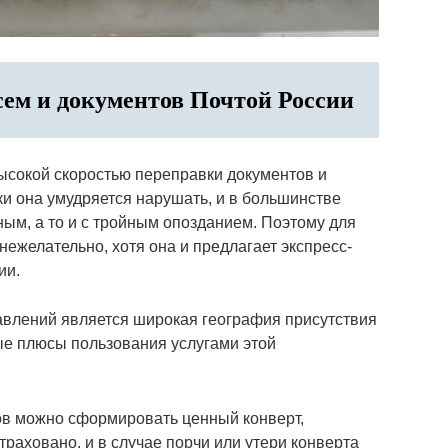
сем и документов Почтой России
ысокой скоростью переправки документов и
ки она умудряется нарушать, и в большинстве
ным, а то и с тройным опозданием. Поэтому для
ежелательно, хотя она и предлагает экспресс-
ии.
авлений является широкая география присутствия
ные плюсы пользования услугами этой
ов можно сформировать ценный конверт,
траховано, и в случае порчи или утери конверта