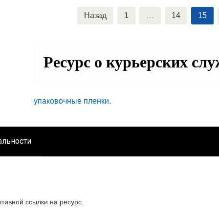
Навигация
Назад
1
…
14
15
по
записям
Ресурс о курьерских сл
упаковочные пленки
.
альности
тивной ссылки на ресурс.