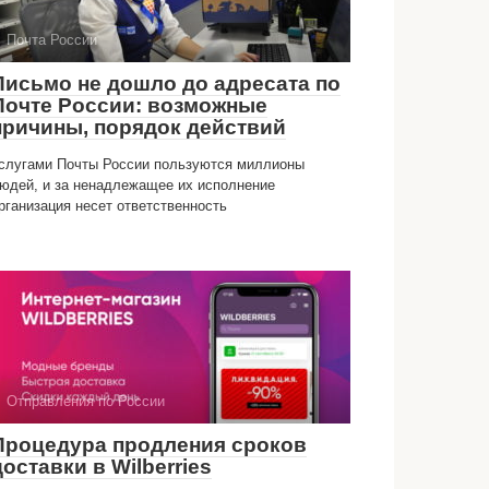
Почта России
Письмо не дошло до адресата по
Почте России: возможные
причины, порядок действий
слугами Почты России пользуются миллионы
юдей, и за ненадлежащее их исполнение
рганизация несет ответственность
Отправления по России
Процедура продления сроков
доставки в Wilberries