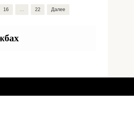
16
…
22
Далее
ужбах