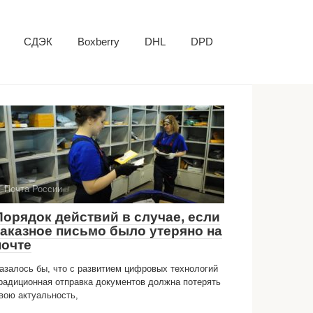
СДЭК
Boxberry
DHL
DPD
Почта России
Порядок действий в случае, если
заказное письмо было утеряно на
почте
азалось бы, что с развитием цифровых технологий
радиционная отправка документов должна потерять
вою актуальность,