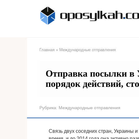
Перейти
к
контенту
Главная
»
Международные отправления
Отправка посылки в 
порядок действий, ст
Рубрика:
Международные отправления
Связь двух соседних стран, Украины и
время, и до 2014 года она активно р