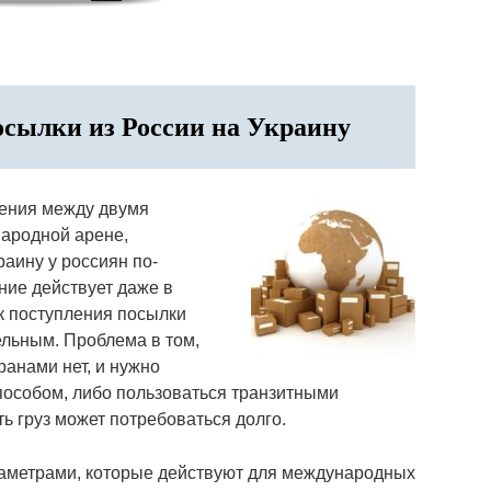
сылки из России на Украину
ения между двумя
народной арене,
аину у россиян по-
ние действует даже в
ок поступления посылки
ельным. Проблема в том,
анами нет, и нужно
пособом, либо пользоваться транзитными
ь груз может потребоваться долго.
раметрами, которые действуют для международных